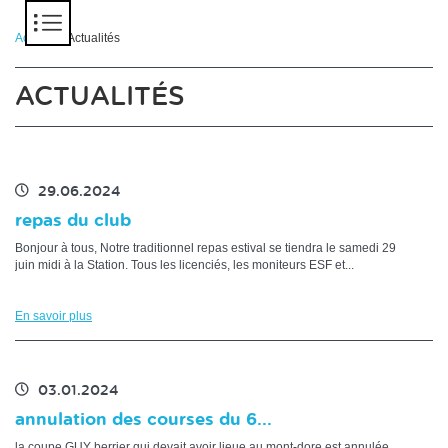
Panneau de gestion des cookies
Accueil
> Actualités
ACTUALITÉS
29.06.2024
repas du club
Bonjour à tous, Notre traditionnel repas estival se tiendra le samedi 29
juin midi à la Station. Tous les licenciés, les moniteurs ESF et...
En savoir plus
03.01.2024
annulation des courses du 6...
la coupe GUY berrier qui devait avoir lieue au mont-dore est annulée,