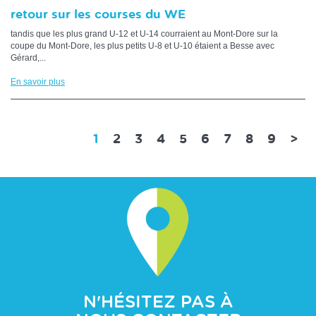
retour sur les courses du WE
tandis que les plus grand U-12 et U-14 courraient au Mont-Dore sur la
coupe du Mont-Dore, les plus petits U-8 et U-10 étaient a Besse avec
Gérard,...
En savoir plus
(current)
1
2
3
4
5
6
7
8
9
>
N'HÉSITEZ PAS À